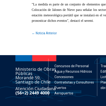
“La medida es parte de un conjunto de elementos que e
Colocación de Jalones de Nieve para señalar los secto
estación meteorológica portátil que se instalará en el 
pronosticar dichos eventos”, destacó el seremi.
←
Noticia Anterior
Concursos de Personal
Tra
Ministerio de Obras
Agua y Recursos Hídricos
Edi
Públicas
Morandé 59,
Concesiones
Lic
Santiago de Chile
Contratistas y Consultores
Pla
Atención Ciudadana
Puertos
obr
(56+2) 2449 4000
Aeropuertos