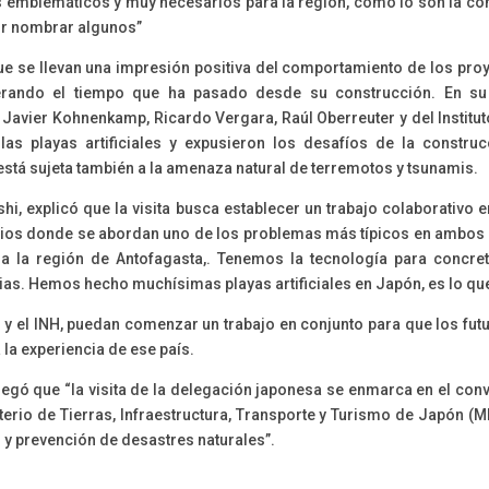
 emblemáticos y muy necesarios para la región, como lo son la cons
por nombrar algunos”
ue se llevan una impresión positiva del comportamiento de los proye
erando el tiempo que ha pasado desde su construcción. En su r
avier Kohnenkamp, Ricardo Vergara, Raúl Oberreuter y del Institut
las playas artificiales y expusieron los desafíos de la constr
está sujeta también a la amenaza natural de terremotos y tsunamis.
hi, explicó que la visita busca establecer un trabajo colaborativo 
rios donde se abordan uno de los problemas más típicos en ambos 
ara la región de Antofagasta,. Tenemos la tecnología para concret
rias. Hemos hecho muchísimas playas artificiales en Japón, es lo q
RI y el INH, puedan comenzar un trabajo en conjunto para que los fut
la experiencia de ese país.
agregó que “la visita de la delegación japonesa se enmarca en el c
sterio de Tierras, Infraestructura, Transporte y Turismo de Japón (M
 y prevención de desastres naturales”.