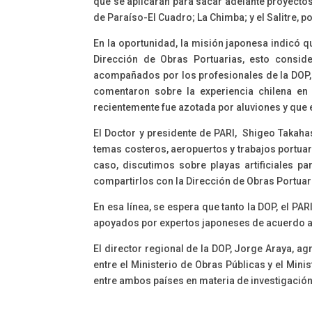
que se aplicarán para sacar adelante proyectos
de Paraíso-El Cuadro; La Chimba; y el Salitre, 
En la oportunidad, la misión japonesa indicó q
Dirección de Obras Portuarias, esto consid
acompañados por los profesionales de la DOP, J
comentaron sobre la experiencia chilena en 
recientemente fue azotada por aluviones y que 
El Doctor y presidente de PARI, Shigeo Takahas
temas costeros, aeropuertos y trabajos portua
caso, discutimos sobre playas artificiales p
compartirlos con la Dirección de Obras Portua
En esa línea, se espera que tanto la DOP, el PA
apoyados por expertos japoneses de acuerdo a 
El director regional de la DOP, Jorge Araya, 
entre el Ministerio de Obras Públicas y el Mini
entre ambos países en materia de investigación