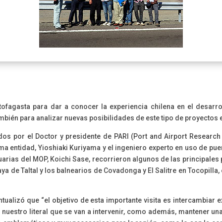
ofagasta para dar a conocer la experiencia chilena en el desarr
ambién para analizar nuevas posibilidades de este tipo de proyectos 
os por el Doctor y presidente de PARI (Port and Airport Research 
a entidad, Yioshiaki Kuriyama y el ingeniero experto en uso de pu
uarias del MOP, Koichi Sase, recorrieron algunos de las principale
aya de Taltal y los balnearios de Covadonga y El Salitre en Tocopilla, 
tualizó que “el objetivo de esta importante visita es intercambiar 
nuestro literal que se van a intervenir, como además, mantener un