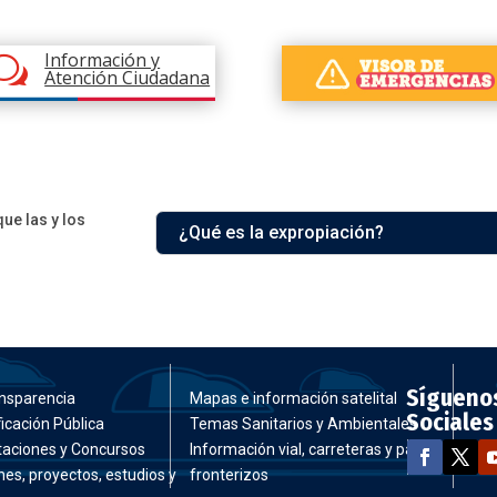
Información y
w
Atención Ciudadana
ue las y los
¿Qué es la expropiación?
Sígueno
nsparencia
Mapas e información satelital
Sociales
ficación Pública
Temas Sanitarios y Ambientales
itaciones y Concursos
Información vial, carreteras y pasos
nes, proyectos, estudios y
fronterizos