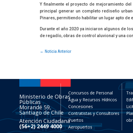
Y finalmente el proyecto de mejoramiento del 
principal generar un completo rediseño urban
Pinares, permitiendo habilitar un lugar apto de
Durante el año 2020 ya iniciaron algunos de lo
de regadío, obras de control aluvional y una c
←
Noticia Anterior
Concursos de Personal
Tra
Ministerio de Obras
Agua y Recursos Hídricos
Edi
Públicas
Morandé 59,
Concesiones
Lic
Santiago de Chile
Contratistas y Consultores
Pla
Atención Ciudadana
Puertos
obr
(56+2) 2449 4000
Aeropuertos