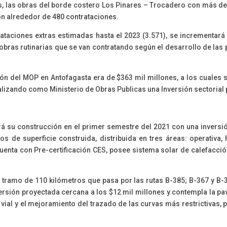
 las obras del borde costero Los Pinares – Trocadero con más de 
 con alrededor de 480 contrataciones.
rataciones extras estimadas hasta el 2023 (3.571), se incrementará
 obras rutinarias que se van contratando según el desarrollo de las 
ión del MOP en Antofagasta era de $363 mil millones, a los cuales
talizando como Ministerio de Obras Publicas una Inversión sectorial
á su construcción en el primer semestre del 2021 con una inversió
 de superficie construida, distribuida en tres áreas: operativa, h
cuenta con Pre-certificación CES, posee sistema solar de calefacció
tramo de 110 kilómetros que pasa por las rutas B-385; B-367 y B-
versión proyectada cercana a los $12 mil millones y contempla la p
vial y el mejoramiento del trazado de las curvas más restrictivas,